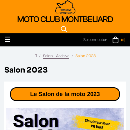
MOTO CLUB MONTBELIARD
Basculer
☰
Se connecter
(0)
la
navigation
Salon - Archive
Salon 2023
Salon 2023
Le Salon de la moto 2023